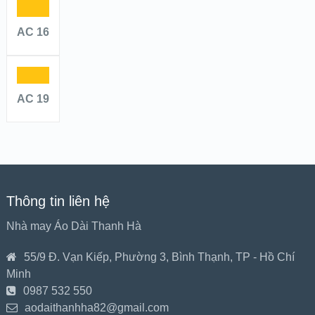
AC 16
AC 19
Thông tin liên hệ
Nhà may Áo Dài Thanh Hà
55/9 Đ. Vạn Kiếp, Phường 3, Bình Thạnh, TP - Hồ Chí
Minh
0987 532 550
aodaithanhha82@gmail.com