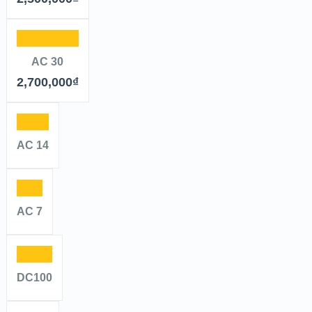
AC 30
2,700,000
₫
AC 14
AC 7
DC100