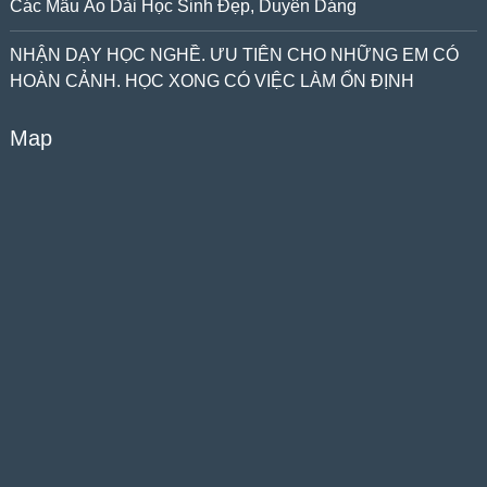
Các Mẫu Áo Dài Học Sinh Đẹp, Duyên Dáng
NHẬN DẠY HỌC NGHỀ. ƯU TIÊN CHO NHỮNG EM CÓ
HOÀN CẢNH. HỌC XONG CÓ VIỆC LÀM ỔN ĐỊNH
Map