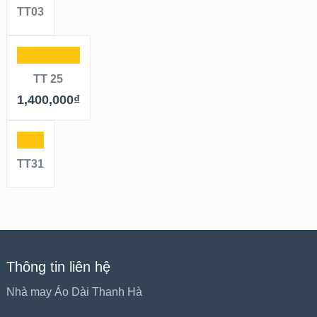
TT03
TT 25
1,400,000
₫
TT31
Thông tin liên hệ
Nhà may Áo Dài Thanh Hà