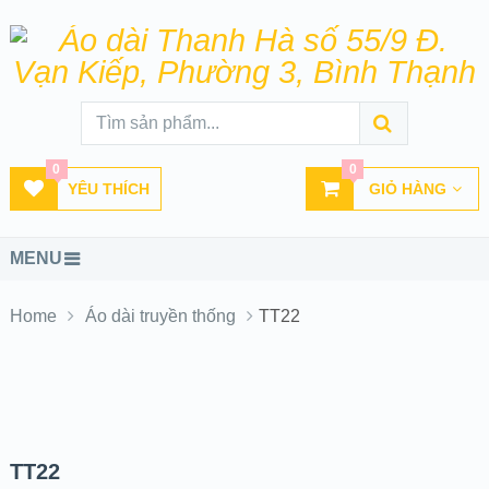
0
0
YÊU THÍCH
GIỎ HÀNG
MENU
Home
Áo dài truyền thống
TT22
SALE!
TT22