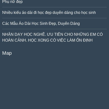
Phụ nữ đẹp
Nhiều kiểu áo dài đi học đẹp duyên dáng cho học sinh
Các Mẫu Áo Dài Học Sinh Đẹp, Duyên Dáng
NHẬN DẠY HỌC NGHỀ. ƯU TIÊN CHO NHỮNG EM CÓ
HOÀN CẢNH. HỌC XONG CÓ VIỆC LÀM ỔN ĐỊNH
Map