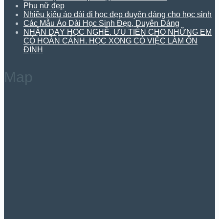
Phụ nữ đẹp
Nhiều kiểu áo dài đi học đẹp duyên dáng cho học sinh
Các Mẫu Áo Dài Học Sinh Đẹp, Duyên Dáng
NHẬN DẠY HỌC NGHỀ. ƯU TIÊN CHO NHỮNG EM
CÓ HOÀN CẢNH. HỌC XONG CÓ VIỆC LÀM ỔN
ĐỊNH
Map