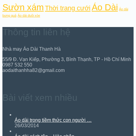
Sườn xám
Áo Dài
Thời trang cưới
Áo dài
bưng quả
Áo dài đuôi xòe
Thông tin liên hệ
Nhà may Áo Dài Thanh Hà
55/9 Đ. Vạn Kiếp, Phường 3, Bình Thạnh, TP - Hồ Chí Minh
0987 532 550
aodaithanhha82@gmail.com
Bài viết xem nhiều
Áo dài trong tiềm thức con người …
26/03/2014