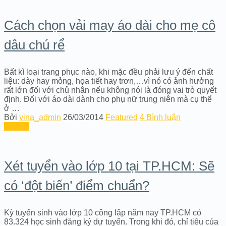
Cách chọn vải may áo dài cho mẹ cô
dâu chú rể
Bất kì loại trang phục nào, khi mặc đều phải lưu ý đến chất
liệu: dày hay mỏng, họa tiết hay trơn,…vì nó có ảnh hưởng
rất lớn đối với chủ nhân nếu không nói là đóng vai trò quyết
định. Đối với áo dài dành cho phụ nữ trung niên mà cụ thể
ở …
Bởi
vina_admin
26/03/2014
Featured
4 Bình luận
Chi tiết
Xét tuyển vào lớp 10 tại TP.HCM: Sẽ
có ‘đột biến’ điểm chuẩn?
Kỳ tuyển sinh vào lớp 10 công lập năm nay TP.HCM có
83.324 học sinh đăng ký dự tuyển. Trong khi đó, chỉ tiêu của