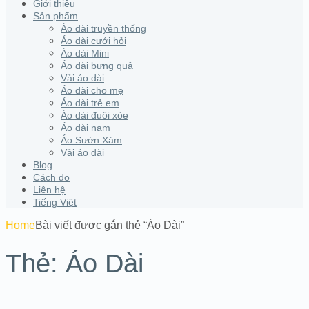
Giới thiệu
Sản phẩm
Áo dài truyền thống
Áo dài cưới hỏi
Áo dài Mini
Áo dài bưng quả
Vải áo dài
Áo dài cho mẹ
Áo dài trẻ em
Áo dài đuôi xòe
Áo dài nam
Áo Sườn Xám
Vải áo dài
Blog
Cách đo
Liên hệ
Tiếng Việt
Home
Bài viết được gắn thẻ “Áo Dài”
Thẻ:
Áo Dài