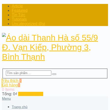
Article
Featured
Tin Tức
Tutorials
Uncategorized @vi
Yêu thích
0
Giỏ hàng
0
0 Items
Tổng:
0
₫
Đến cửa hàng
Menu
Trang chủ