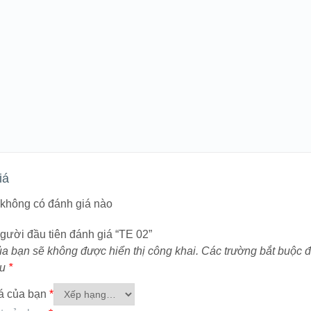
iá
i không có đánh giá nào
gười đầu tiên đánh giá “TE 02”
ủa bạn sẽ không được hiển thị công khai.
Các trường bắt buộc 
ấu
*
á của bạn
*