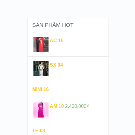
SẢN PHẨM HOT
AC 16
SX 04
MINI 16
AM 10
2,400,000
₫
TE 03