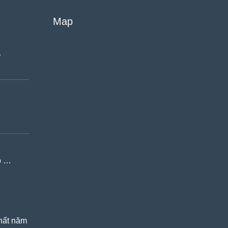
Map
…
ẹp …
nhất năm