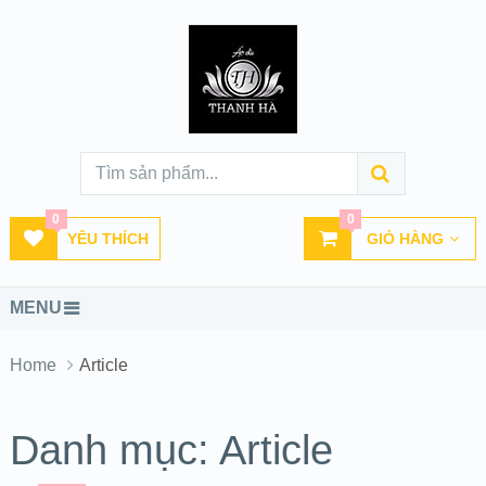
0
0
YÊU THÍCH
GIỎ HÀNG
MENU
Home
Article
Danh mục:
Article