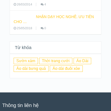
26/03/2014
4
NHẬN DẠY HỌC NGHỀ. ƯU TIÊN
CHO …
25/05/2018
0
Từ khóa
Sườn xám
Thời trang cưới
Áo Dài
Áo dài bưng quả
Áo dài đuôi xòe
Thông tin liên hệ