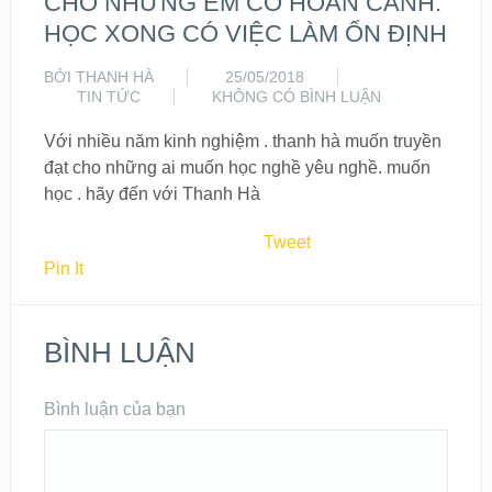
CHO NHỮNG EM CÓ HOÀN CẢNH.
HỌC XONG CÓ VIỆC LÀM ỔN ĐỊNH
BỞI
THANH HÀ
25/05/2018
TIN TỨC
KHÔNG CÓ BÌNH LUẬN
Với nhiều năm kinh nghiệm . thanh hà muốn truyền
đạt cho những ai muốn học nghề yêu nghề. muốn
học . hãy đến với Thanh Hà
Tweet
Pin It
BÌNH LUẬN
Bình luận của bạn