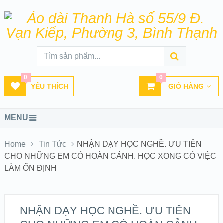
0
0
YÊU THÍCH
GIỎ HÀNG
MENU
Home
Tin Tức
NHẬN DẠY HỌC NGHỀ. ƯU TIÊN
CHO NHỮNG EM CÓ HOÀN CẢNH. HỌC XONG CÓ VIỆC
LÀM ỔN ĐỊNH
NHẬN DẠY HỌC NGHỀ. ƯU TIÊN