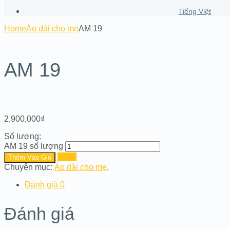
Tiếng Việt
Home
Áo dài cho mẹ
AM 19
AM 19
2,900,000
₫
Số lượng:
AM 19 số lượng
Save
Thêm Vào Giỏ
Chuyên mục:
Áo dài cho mẹ
.
Đánh giá
0
Đánh giá