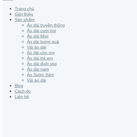
Trang chủ
Giới thiệu
Sản phẩm
Áo dài truyền thống
Áo dài cưới hỏi
Áo dài Mini
Áo dài bưng quả
Vải áo dài
Áo dài cho mẹ
Áo dài trẻ em
Áo dài đuôi xòe
Áo dài nam
Áo Sườn Xám
Vải áo dài
Blog
Cách đo
Liên hệ