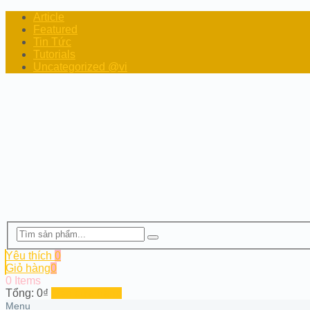
Article
Featured
Tin Tức
Tutorials
Uncategorized @vi
Yêu thích
0
Giỏ hàng
0
0 Items
Tổng:
0
₫
Đến cửa hàng
Menu