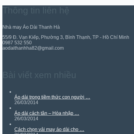
Thông tin liên hệ
Nhà may Áo Dài Thanh Hà
55/9 Đ. Vạn Kiếp, Phường 3, Bình Thạnh, TP - Hồ Chí Minh
0987 532 550
aodaithanhha82@gmail.com
Bài viết xem nhiều
Áo dài trong tiềm thức con người …
26/03/2014
Áo dài cách tân – Hòa nhập …
26/03/2014
Cách chọn vải may áo dài cho …