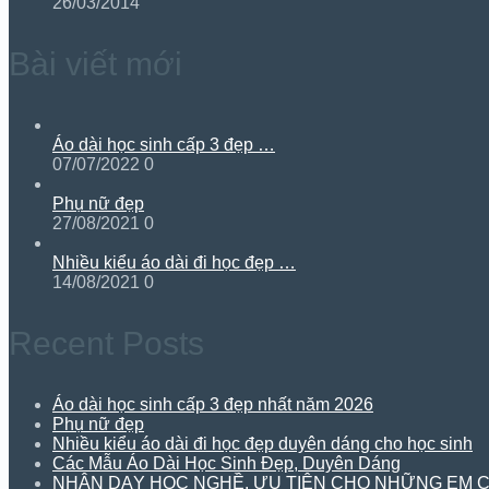
26/03/2014
Bài viết mới
Áo dài học sinh cấp 3 đẹp …
07/07/2022
0
Phụ nữ đẹp
27/08/2021
0
Nhiều kiểu áo dài đi học đẹp …
14/08/2021
0
Recent Posts
Áo dài học sinh cấp 3 đẹp nhất năm 2026
Phụ nữ đẹp
Nhiều kiểu áo dài đi học đẹp duyên dáng cho học sinh
Các Mẫu Áo Dài Học Sinh Đẹp, Duyên Dáng
NHẬN DẠY HỌC NGHỀ. ƯU TIÊN CHO NHỮNG EM C