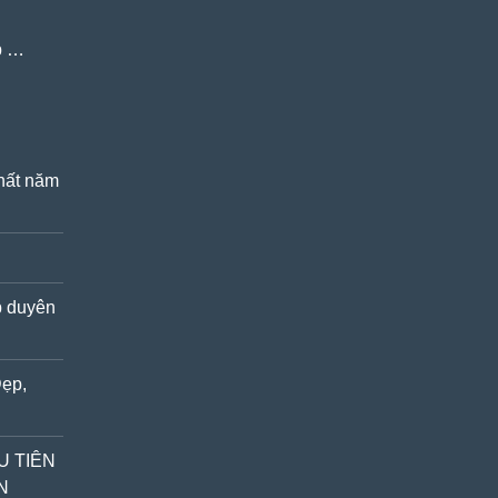
ẹp …
nhất năm
p duyên
Đẹp,
U TIÊN
N