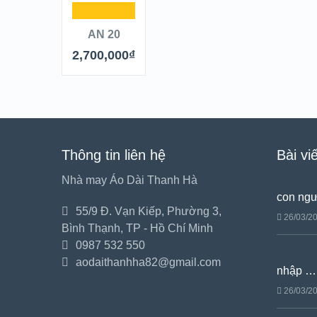
AN 20
2,700,000
₫
Thông tin liên hệ
Bài vi
Nhà may Áo Dài Thanh Hà
con ng
55/9 Đ. Vạn Kiếp, Phường 3,
26/03/2
Bình Thạnh, TP - Hồ Chí Minh
0987 532 550
aodaithanhha82@gmail.com
nhập …
26/03/2