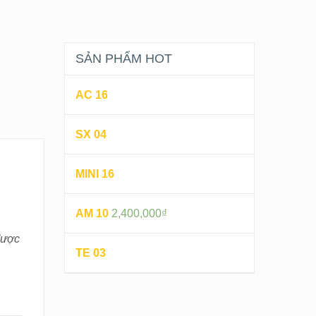
SẢN PHẨM HOT
AC 16
SX 04
MINI 16
AM 10
2,400,000
₫
được
TE 03