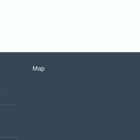
Map
…