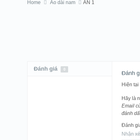
Home
Áo dài nam
AN 1
Đánh giá
0
Đánh g
Hiện tạ
Hãy là n
Email c
đánh d
Đánh gi
Nhận xé