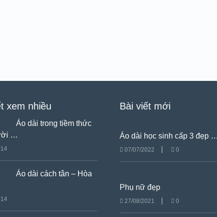
ết xem nhiều
Bài viết mới
Áo dài trong tiềm thức
ười …
Áo dài học sinh cấp 3 đẹp 
014
07/07/2022
0
Áo dài cách tân – Hòa
Phụ nữ đẹp
014
27/08/2021
0