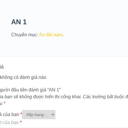
AN 1
Chuyên mục:
Áo dài nam
.
iá
i không có đánh giá nào
gười đầu tiên đánh giá “AN 1”
ủa bạn sẽ không được hiển thị công khai.
Các trường bắt buộc 
ấu
*
á của bạn
*
t của bạn
*