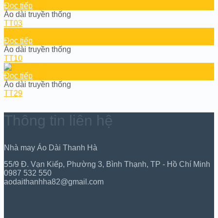
Đọc tiếp
Quick Look
Áo dài truyền thống
TT03
Đọc tiếp
Quick Look
Áo dài truyền thống
TT10
Đọc tiếp
Quick Look
Áo dài truyền thống
TT29
Thông tin liên hệ
Nhà may Áo Dài Thanh Hà
55/9 Đ. Vạn Kiếp, Phường 3, Bình Thạnh, TP - Hồ Chí Minh
0987 532 550
aodaithanhha82@gmail.com