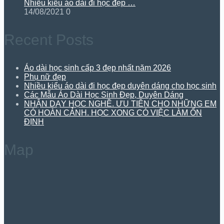
Nhiều kiểu áo dài đi học đẹp …
14/08/2021
0
Recent Posts
Áo dài học sinh cấp 3 đẹp nhất năm 2026
Phụ nữ đẹp
Nhiều kiểu áo dài đi học đẹp duyên dáng cho học sinh
Các Mẫu Áo Dài Học Sinh Đẹp, Duyên Dáng
NHẬN DẠY HỌC NGHỀ. ƯU TIÊN CHO NHỮNG EM
CÓ HOÀN CẢNH. HỌC XONG CÓ VIỆC LÀM ỔN
ĐỊNH
Map