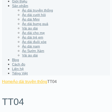
Giới thiệu
Sản phẩm
Áo dài truyền thống
Áo dài cưới hỏi
Áo dài Mini
Áo dài bưng quả
Vải áo dài
Áo dài cho mẹ
Áo dài trẻ em
Áo dài đuôi xòe
Áo dài nam
Áo Sườn Xám
Vải áo dài
Blog
Cách đo
Liên hệ
Tiếng Việt
Home
Áo dài truyền thống
TT04
TT04