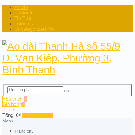
Article
Featured
Tin Tức
Tutorials
Uncategorized @vi
Yêu thích
0
Giỏ hàng
0
0 Items
Tổng:
0
₫
Đến cửa hàng
Menu
Trang chủ