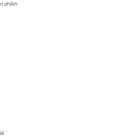
ản phẩm:
iá