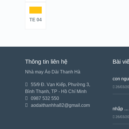
TE 04
Thông tin liên hệ
Bài vi
Nhà may Áo Dài Thanh Hà
con ng
55/9 Đ. Vạn Kiếp, Phường 3,
26/03/2
Bình Thạnh, TP - Hồ Chí Minh
0987 532 550
aodaithanhha82@gmail.com
nhập …
26/03/2