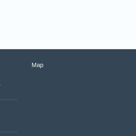
Map
…