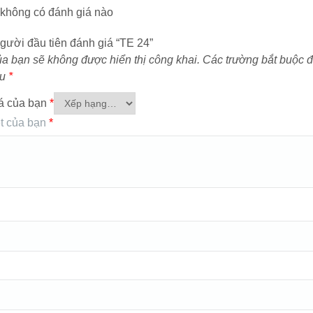
i không có đánh giá nào
gười đầu tiên đánh giá “TE 24”
ủa bạn sẽ không được hiển thị công khai.
Các trường bắt buộc 
ấu
*
á của bạn
*
t của bạn
*