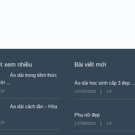
ết xem nhiều
Bài viết mới
Áo dài trong tiềm thức
ười …
Áo dài học sinh cấp 3 đẹp 
014
07/07/2022
0
Áo dài cách tân – Hòa
Phụ nữ đẹp
014
27/08/2021
0