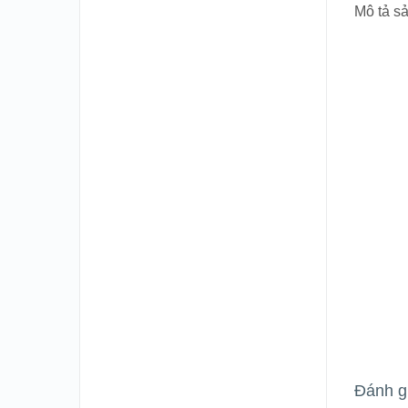
Mô tả s
Đánh g