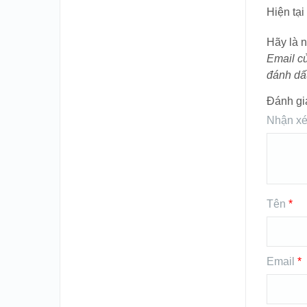
Hiện tạ
Hãy là n
Email c
đánh d
Đánh gi
Nhận xé
Tên
*
Email
*