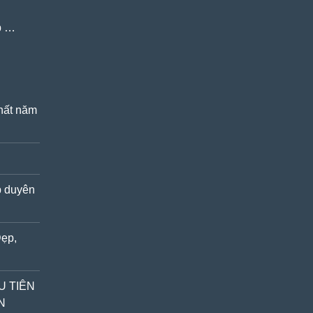
ẹp …
nhất năm
p duyên
Đẹp,
U TIÊN
N