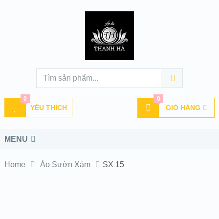
0
0
YÊU THÍCH
GIỎ HÀNG
MENU
Home
Áo Sườn Xám
SX 15