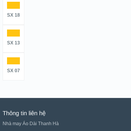
SX 18
SX 13
SX 07
Thông tin liên hệ
Nhà may Áo Dài Thanh Hà