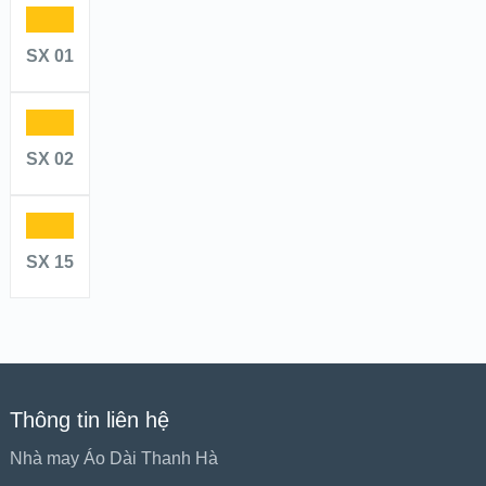
SX 01
SX 02
SX 15
Thông tin liên hệ
Nhà may Áo Dài Thanh Hà