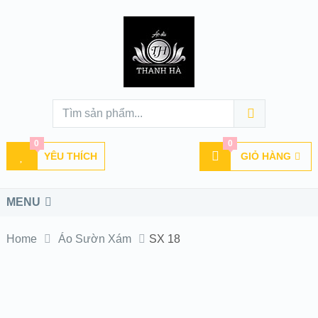
0
0
YÊU THÍCH
GIỎ HÀNG
MENU
Home
Áo Sườn Xám
SX 18